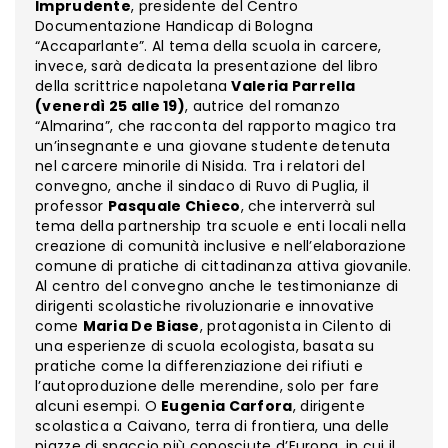
Imprudente
, presidente del Centro
Documentazione Handicap di Bologna
“Accaparlante”. Al tema della scuola in carcere,
invece, sarà dedicata la presentazione del libro
della scrittrice napoletana
Valeria Parrella
(venerdì 25 alle 19)
, autrice del romanzo
“Almarina”, che racconta del rapporto magico tra
un’insegnante e una giovane studente detenuta
nel carcere minorile di Nisida. Tra i relatori del
convegno, anche il sindaco di Ruvo di Puglia, il
professor
Pasquale Chieco
, che interverrà sul
tema della partnership tra scuole e enti locali nella
creazione di comunità inclusive e nell’elaborazione
comune di pratiche di cittadinanza attiva giovanile.
Al centro del convegno anche le testimonianze di
dirigenti scolastiche rivoluzionarie e innovative
come
Maria De Biase
, protagonista in Cilento di
una esperienze di scuola ecologista, basata su
pratiche come la differenziazione dei rifiuti e
l’autoproduzione delle merendine, solo per fare
alcuni esempi. O
Eugenia Carfora
, dirigente
scolastica a Caivano, terra di frontiera, una delle
piazze di spaccio più conosciute d’Europa, in cui il