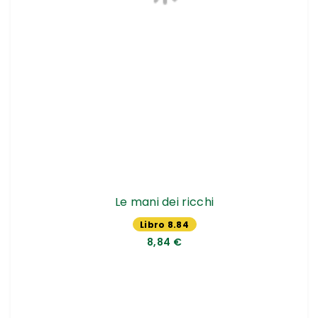
Le mani dei ricchi
Libro 8.84
€
8,84 €