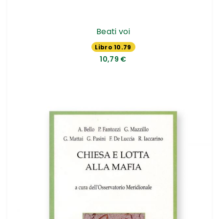
Beati voi
Libro 10.79
€
10,79 €