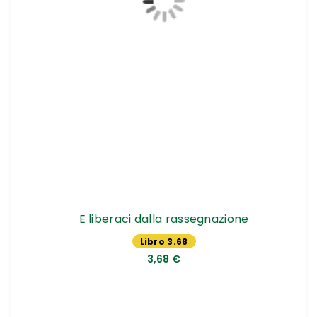
E liberaci dalla rassegnazione
Libro 3.68
€
3,68 €