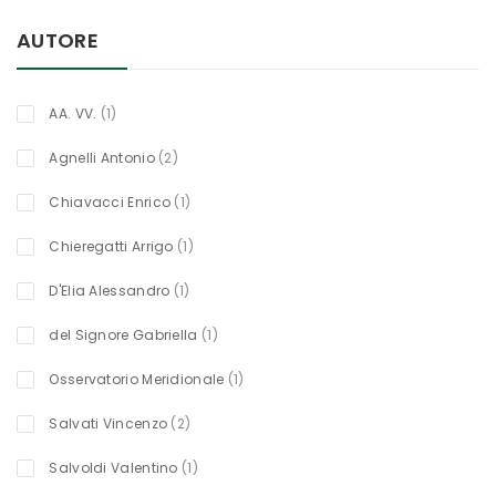
AUTORE
titolo
AA. VV.
1
oggetti
Agnelli Antonio
2
titolo
Chiavacci Enrico
1
titolo
Chieregatti Arrigo
1
titolo
D'Elia Alessandro
1
titolo
del Signore Gabriella
1
titolo
Osservatorio Meridionale
1
oggetti
Salvati Vincenzo
2
titolo
Salvoldi Valentino
1