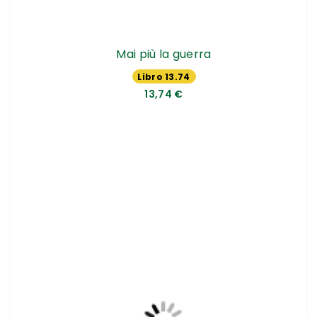
Mai più la guerra
Libro 13.74
€
13,74 €