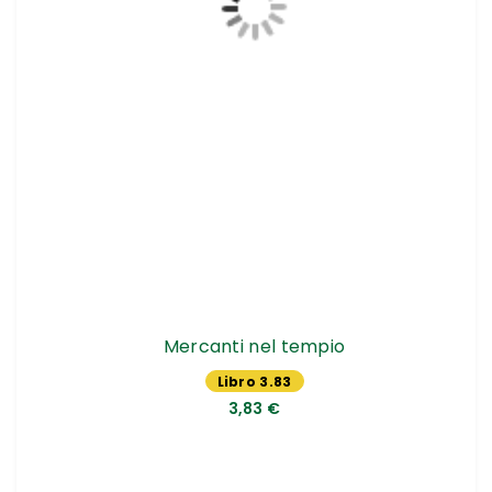
Mercanti nel tempio
Libro 3.83
€
3,83 €