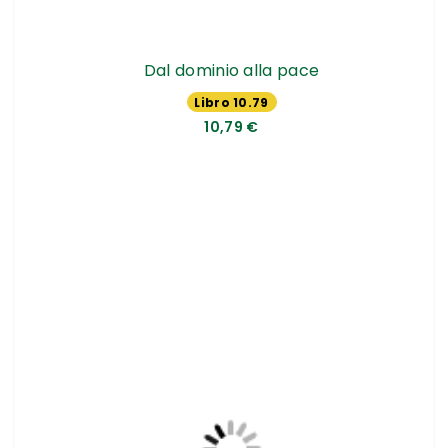
Dal dominio alla pace
Libro 10.79
€
10,79 €