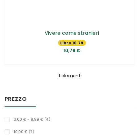
Vivere come stranieri
Libro 10.79
€
10,79 €
11
elementi
PREZZO
oggetti
0,00 €
-
9,99 €
4
oggetti
10,00 €
7