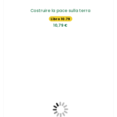
Costruire la pace sulla terra
Libro 10.79
€
10,79 €