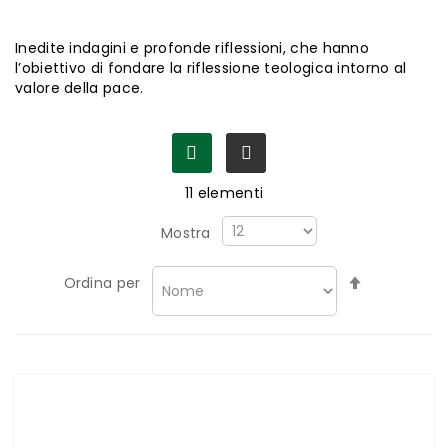
Inedite indagini e profonde riflessioni, che hanno
l’obiettivo di fondare la riflessione teologica intorno al
valore della pace.
11
elementi
Mostra
Imposta
Ordina per
la
direzione
decrescen