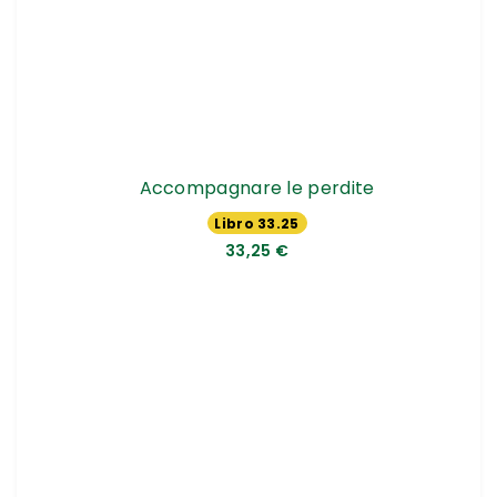
Accompagnare le perdite
Libro 33.25
€
33,25 €