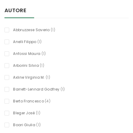
AUTORE
titolo
Abbruzzese Saverio
1
titolo
Anelli Filippo
1
titolo
Anfossi Maura
1
titolo
Arborini Silvia
1
titolo
Axline Virginia M.
1
titolo
Barrett-Lennard Godfrey
1
oggetti
Berto Francesco
4
titolo
Bleger José
1
titolo
Boari Giulia
1