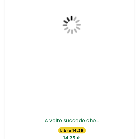
A volte succede che...
Libro 14.25
€
14,25 €