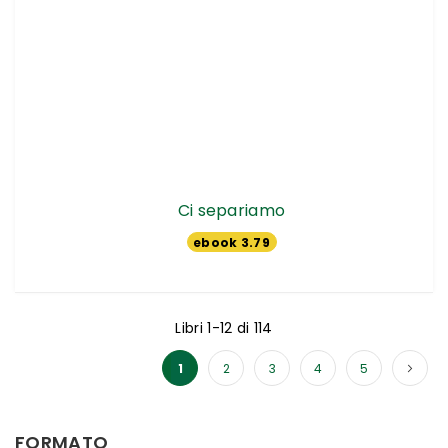
Ci separiamo
ebook 3.79
€
Libri
1
-
12
di
114
Pagina
Pagina
Pagina
Pagina
Attualmente stai leggendo la pagina
1
2
3
4
5
FORMATO