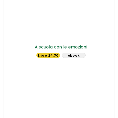
A scuola con le emozioni
Libro 24.70
ebook
€
14.24 €