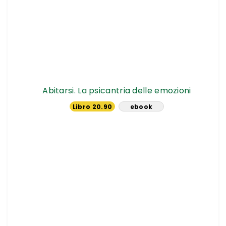
Abitarsi. La psicantria delle emozioni
Libro 20.90
ebook
€
18.99 €