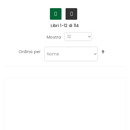
Libri
1
-
12
di
114
Mostra
Imposta
Ordina per
la
direzione
decrescen