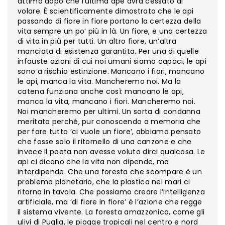
attimo dopo che l’ultima ape avrà cessato di
volare. È scientificamente dimostrato che le api
passando di fiore in fiore portano la certezza della
vita sempre un po’ più in là. Un fiore, e una certezza
di vita in più per tutti. Un altro fiore, un’altra
manciata di esistenza garantita. Per una di quelle
infauste azioni di cui noi umani siamo capaci, le api
sono a rischio estinzione. Mancano i fiori, mancano
le api, manca la vita. Mancheremo noi. Ma la
catena funziona anche così: mancano le api,
manca la vita, mancano i fiori. Mancheremo noi.
Noi mancheremo per ultimi. Un sorta di condanna
meritata perché, pur conoscendo a memoria che
per fare tutto ‘ci vuole un fiore’, abbiamo pensato
che fosse solo il ritornello di una canzone e che
invece il poeta non avesse voluto dirci qualcosa. Le
api ci dicono che la vita non dipende, ma
interdipende. Che una foresta che scompare è un
problema planetario, che la plastica nei mari ci
ritorna in tavola. Che possiamo creare l’intelligenza
artificiale, ma ‘di fiore in fiore’ è l’azione che regge
il sistema vivente. La foresta amazzonica, come gli
ulivi di Puglia, le piogge tropicali nel centro e nord