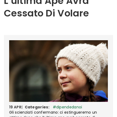
L’ultima Ape Avrà
Cessato Di Volare
19
APR
|
Categories:
#dipendedanoi
Gli scienziati confermano: ci estingueremo un