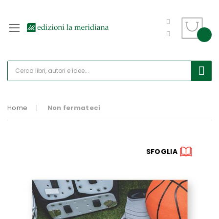
Home
Non fermateci
Vai
SFOGLIA
alla
fine
della
galleria
di
immagini