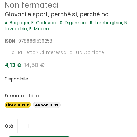
Non fermateci
all'inizio
della
Giovani e sport, perché sì, perché no
galleria
di
A. Borgogni,
F. Carlevaro,
S. Digennaro,
R. Lamborghini,
N.
immagini
Lovecchio,
F. Magno
ISBN
9788861536258
Lo Hai Letto? Ci Interessa La Tua Opinione
4,13 €
14,50 €
Disponibile
Formato
Libro
Libro 4.13 €
ebook 11.39
€
Qtà