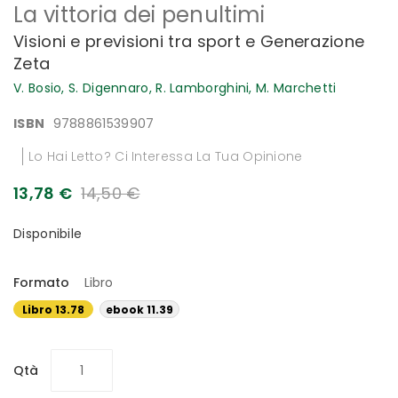
La vittoria dei penultimi
all'inizio
della
Visioni e previsioni tra sport e Generazione
galleria
Zeta
di
immagini
V. Bosio,
S. Digennaro,
R. Lamborghini,
M. Marchetti
ISBN
9788861539907
Lo Hai Letto? Ci Interessa La Tua Opinione
13,78 €
14,50 €
Disponibile
Formato
Libro
Libro 13.78
ebook 11.39
€
€
Qtà