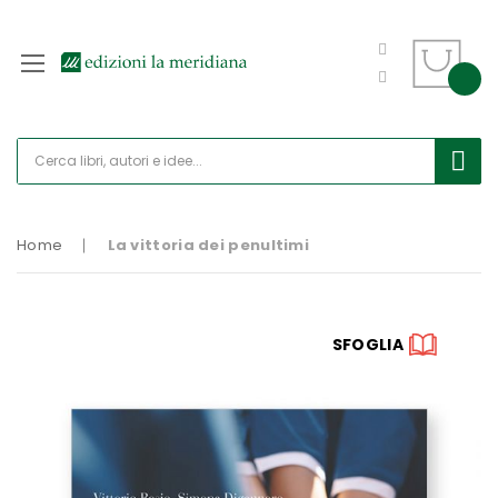
Home
La vittoria dei penultimi
Vai
SFOGLIA
alla
fine
della
galleria
di
immagini