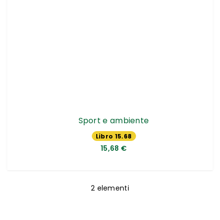
Sport e ambiente
Libro 15.68
€
15,68 €
2
elementi