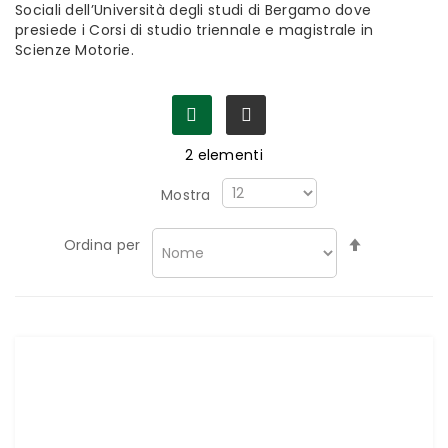
Sociali dell’Università degli studi di Bergamo dove
presiede i Corsi di studio triennale e magistrale in
Scienze Motorie.
2
elementi
Mostra
Imposta
Ordina per
la
direzione
decrescen