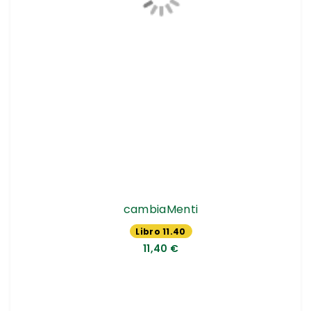
cambiaMenti
Libro 11.40
€
11,40 €