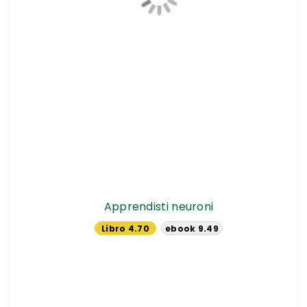
Apprendisti neuroni
Libro 4.70
ebook 9.49
€
€