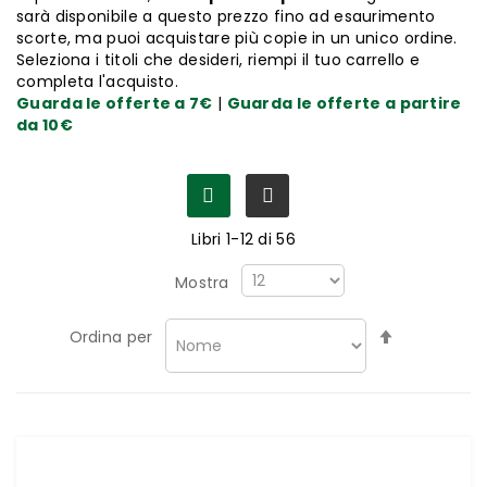
sarà disponibile a questo prezzo fino ad esaurimento
scorte, ma puoi acquistare più copie in un unico ordine.
Seleziona i titoli che desideri, riempi il tuo carrello e
completa l'acquisto.
Guarda le offerte a 7€
|
Guarda le offerte a partire
da 10€
Libri
1
-
12
di
56
Mostra
Imposta
Ordina per
la
direzione
decrescen