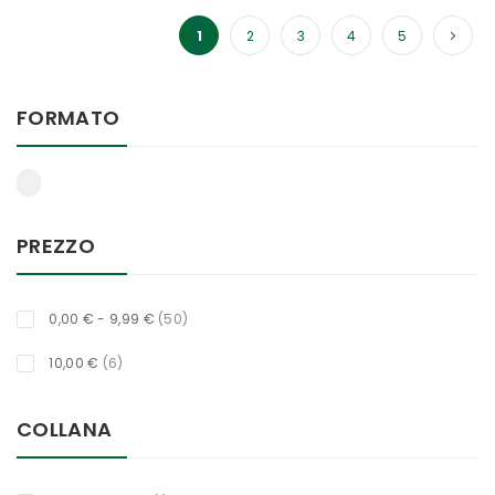
Pagina
Pagina
Pagina
Pagina
Attualmente stai leggendo la pagina
1
2
3
4
5
FORMATO
PREZZO
oggetti
0,00 €
-
9,99 €
50
oggetti
10,00 €
6
COLLANA