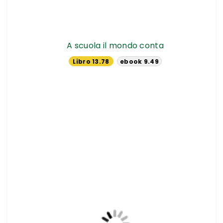
A scuola il mondo conta
Libro 13.78
ebook 9.49
€
€