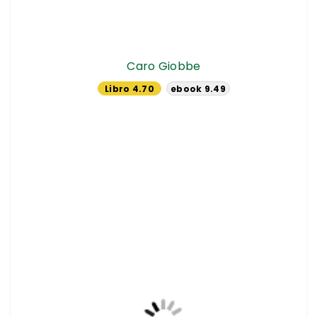
Caro Giobbe
Libro 4.70
ebook 9.49
€
€