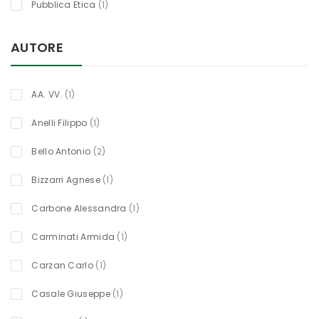
titolo
Pubblica Etica
1
AUTORE
titolo
AA. VV.
1
titolo
Anelli Filippo
1
oggetti
Bello Antonio
2
titolo
Bizzarri Agnese
1
titolo
Carbone Alessandra
1
titolo
Carminati Armida
1
titolo
Carzan Carlo
1
titolo
Casale Giuseppe
1