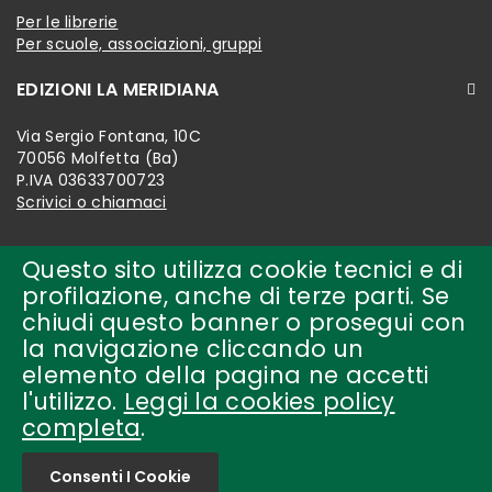
Per le librerie
Per scuole, associazioni, gruppi
EDIZIONI LA MERIDIANA
Via Sergio Fontana, 10C
70056 Molfetta (Ba)
P.IVA 03633700723
Scrivici o chiamaci
Questo sito utilizza cookie tecnici e di
profilazione, anche di terze parti. Se
chiudi questo banner o prosegui con
la navigazione cliccando un
elemento della pagina ne accetti
l'utilizzo.
Leggi la cookies policy
completa
.
Copyright © 2018-present by
edizioni la meridiana Tutti i
diritti riservati.
Consenti I Cookie