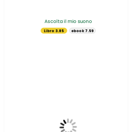
Ascolta il mio suono
Libro 3.85
ebook 7.59
€
€