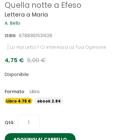
Quella notte a Efeso
all'inizio
della
Lettera a Maria
galleria
di
A. Bello
immagini
ISBN
9788861531628
Lo Hai Letto? Ci Interessa La Tua Opinione
4,75 €
5,00 €
Disponibile
Formato
Libro
Libro 4.75 €
ebook 2.84
€
Qtà
AGGIUNGI AL CARRELLO