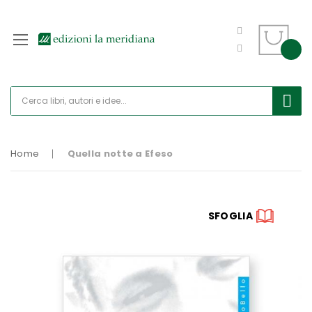
Home
Quella notte a Efeso
Vai
SFOGLIA
alla
fine
della
galleria
di
immagini