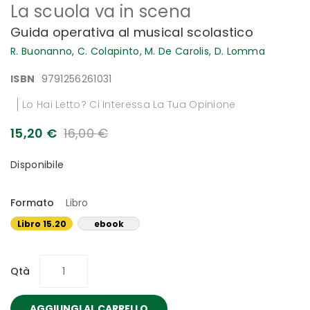
La scuola va in scena
all'inizio
della
Guida operativa al musical scolastico
galleria
di
R. Buonanno,
C. Colapinto,
M. De Carolis,
D. Lomma
immagini
ISBN
9791256261031
Lo Hai Letto? Ci Interessa La Tua Opinione
15,20 €
16,00 €
Disponibile
Formato
Libro
Libro 15.20
ebook
€
14.24 €
Qtà
AGGIUNGI AL CARRELLO