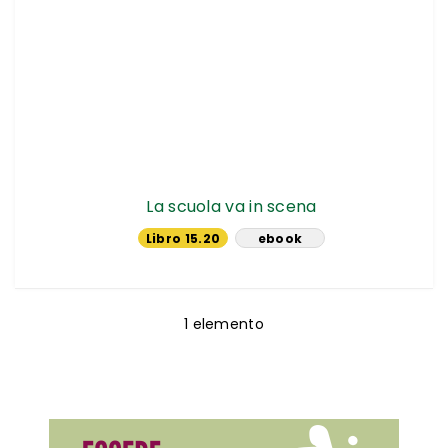
La scuola va in scena
Libro 15.20
ebook
€
14.24 €
1
elemento