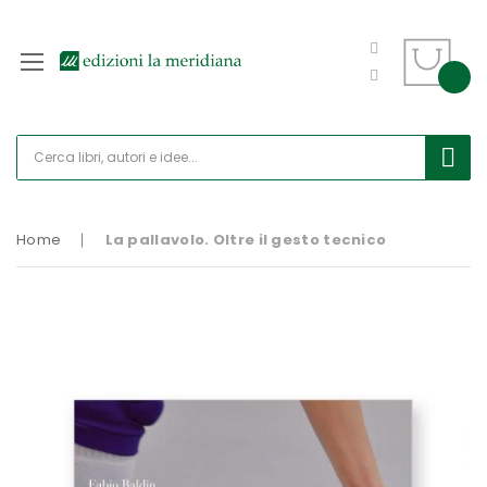
Home
La pallavolo. Oltre il gesto tecnico
Vai
alla
fine
della
galleria
di
immagini