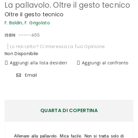
La pallavolo. Oltre il gesto tecnico
all'inizio
della
Oltre il gesto tecnico
galleria
di
F. Baldin,
F. Grigolato
immagini
ISBN
-----465
Lo Hai Letto? Ci Interessa La Tua Opinione
Non Disponibile
Aggiungi alla lista desideri
Aggiungi al confronto
Email
QUARTA DI COPERTINA
Allenare alla pallavolo. Mica facile. Non si tratta solo di