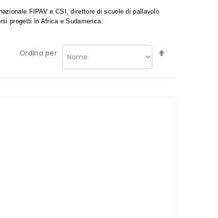
azionale FIPAV e CSI, direttore di scuole di pallavolo
si progetti in Africa e Sudamerica.
Imposta
Ordina per
la
direzione
decrescente