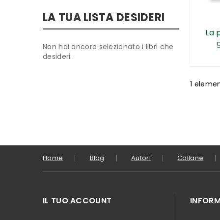
LA TUA LISTA DESIDERI
La p
Non hai ancora selezionato i libri che
desideri.
1
eleme
Home
Blog
Autori
Collane
IL TUO ACCOUNT
INFORM