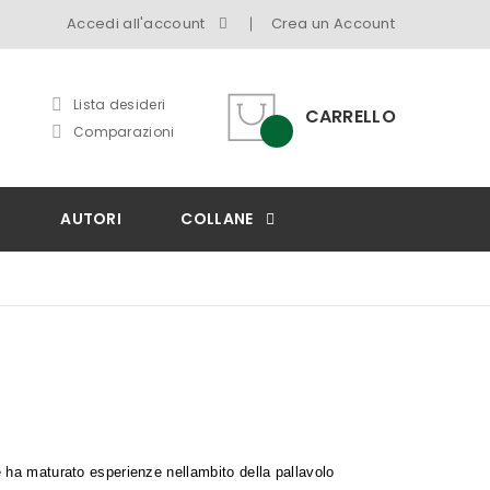
Accedi all'account
Crea un Account
Lista desideri
CARRELLO
Comparazioni
I
AUTORI
COLLANE
 ha maturato esperienze nellambito della pallavolo