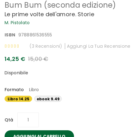
Bum Bum (seconda edizione)
all'inizio
della
Le prime volte dell'amore. Storie
galleria
di
M. Pistolato
immagini
ISBN
9788861536555
Valutazione:
3
Recensioni
Aggiungi La Tua Recensione
100
100
% of
14,25 €
15,00 €
Disponibile
Formato
Libro
Libro 14.25
ebook 9.49
€
€
Qtà
AGGIUNGI AL CARRELLO