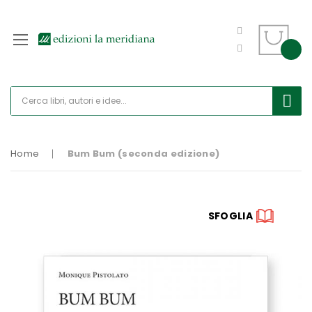
Home
Bum Bum (seconda edizione)
Vai
SFOGLIA
alla
fine
della
galleria
di
immagini