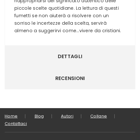
riappropriarsi del significato autentico delle
piccole scelte quotidiane. La lettura di questi
fumetti se non aiuterà a risolvere con un
sorriso le incertezze della scelta, servirà
almeno a suggerirvi come…vivere da cristiani.
DETTAGLI
RECENSIONI
Home
Blog
Autori
Collane
Contattaci