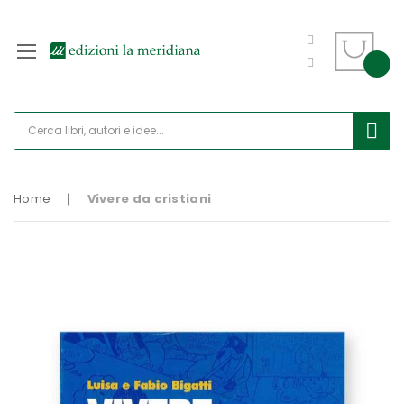
Home
Vivere da cristiani
Vai
alla
fine
della
galleria
di
immagini