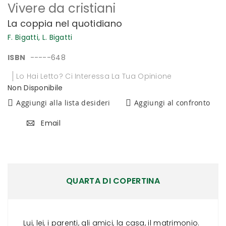
Vivere da cristiani
all'inizio
della
La coppia nel quotidiano
galleria
di
F. Bigatti,
L. Bigatti
immagini
ISBN
-----648
Lo Hai Letto? Ci Interessa La Tua Opinione
Non Disponibile
Aggiungi alla lista desideri
Aggiungi al confronto
Email
QUARTA DI COPERTINA
Lui, lei, i parenti, gli amici, la casa, il matrimonio.