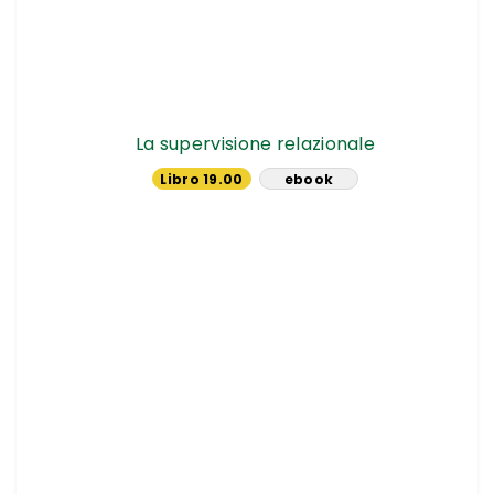
La supervisione relazionale
Libro 19.00
ebook
€
18.04 €