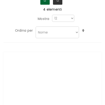
4
elementi
Mostra
Imposta
Ordina per
la
direzione
decrescen