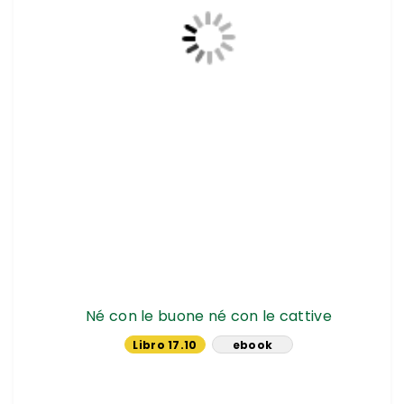
Né con le buone né con le cattive
Libro 17.10
ebook
€
14.24 €