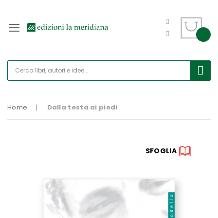
Home
Dalla testa ai piedi
Vai
SFOGLIA
alla
fine
della
galleria
di
immagini