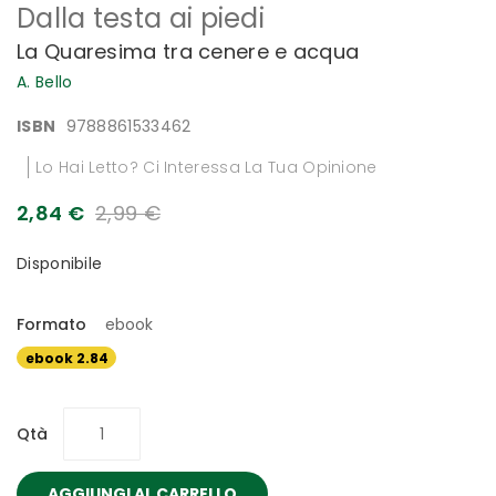
Dalla testa ai piedi
all'inizio
della
La Quaresima tra cenere e acqua
galleria
di
A. Bello
immagini
ISBN
9788861533462
Lo Hai Letto? Ci Interessa La Tua Opinione
2,84 €
2,99 €
Disponibile
Formato
ebook
ebook 2.84
€
Qtà
AGGIUNGI AL CARRELLO