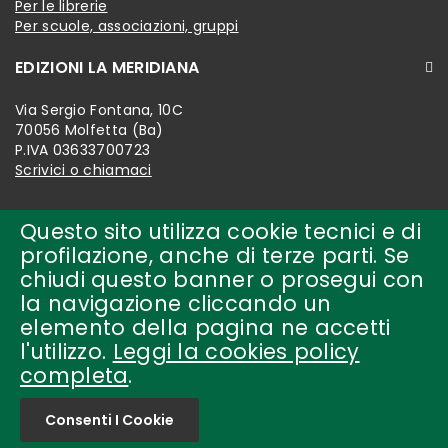
Per le librerie
Per scuole, associazioni, gruppi
EDIZIONI LA MERIDIANA
Via Sergio Fontana, 10C
70056 Molfetta (Ba)
P.IVA 03633700723
Scrivici o chiamaci
Questo sito utilizza cookie tecnici e di
profilazione, anche di terze parti. Se
chiudi questo banner o prosegui con
la navigazione cliccando un
elemento della pagina ne accetti
l'utilizzo.
Leggi la cookies policy
completa
.
Copyright © 2018-present by
edizioni la meridiana Tutti i
diritti riservati.
Consenti I Cookie