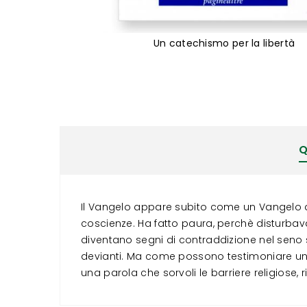
Un catechismo per la libertà
Vai
all'inizio
della
galleria
di
immagini
Q
Il Vangelo appare subito come un Vangelo di 
coscienze. Ha fatto paura, perchè disturbava 
diventano segni di contraddizione nel seno 
devianti. Ma come possono testimoniare un va
una parola che sorvoli le barriere religiose, r