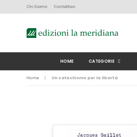
Chi Siamo
Contattaci
HOME
CATEGORIE
Home
Un catechismo per la libertà
Vai
alla
fine
della
galleria
di