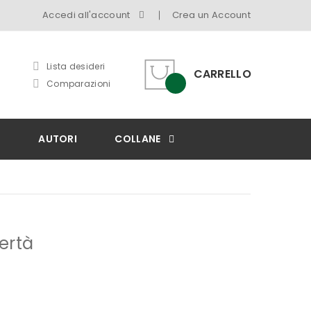
Accedi all'account
Crea un Account
Lista desideri
CARRELLO
Comparazioni
I
AUTORI
COLLANE
ertà