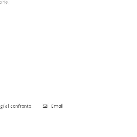
ione
gi al confronto
Email