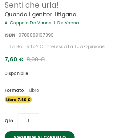
Senti che urla!
all'inizio
della
Quando i genitori litigano
galleria
di
A. Coppola De Vanna,
I. De Vanna
immagini
ISBN
9788889197390
Lo Hai Letto? Ci Interessa La Tua Opinione
7,60 €
8,00 €
Disponibile
Formato
Libro
Libro 7.60 €
Qtà
AGGIUNGI AL CARRELLO