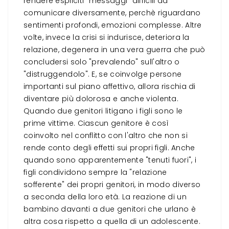
rendere espliciti "messaggi" difficili da
comunicare diversamente, perchè riguardano
sentimenti profondi, emozioni complesse. Altre
volte, invece la crisi si indurisce, deteriora la
relazione, degenera in una vera guerra che può
concludersi solo "prevalendo" sull'altro o
"distruggendolo". E, se coinvolge persone
importanti sul piano affettivo, allora rischia di
diventare più dolorosa e anche violenta.
Quando due genitori litigano i figli sono le
prime vittime. Ciascun genitore è così
coinvolto nel conflitto con l'altro che non si
rende conto degli effetti sui propri figli. Anche
quando sono apparentemente "tenuti fuori", i
figli condividono sempre la "relazione
sofferente" dei propri genitori, in modo diverso
a seconda della loro età. La reazione di un
bambino davanti a due genitori che urlano è
altra cosa rispetto a quella di un adolescente.