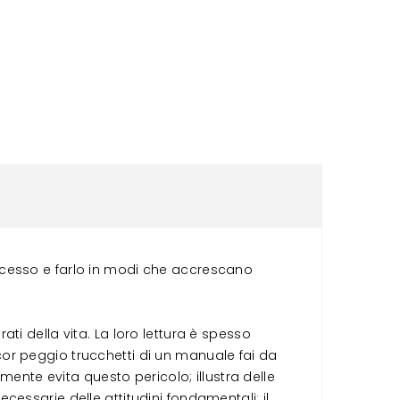
ccesso e farlo in modi che accrescano
i della vita. La loro lettura è spesso
or peggio trucchetti di un manuale fai da
mente evita questo pericolo; illustra delle
essarie delle attitudini fondamentali: il