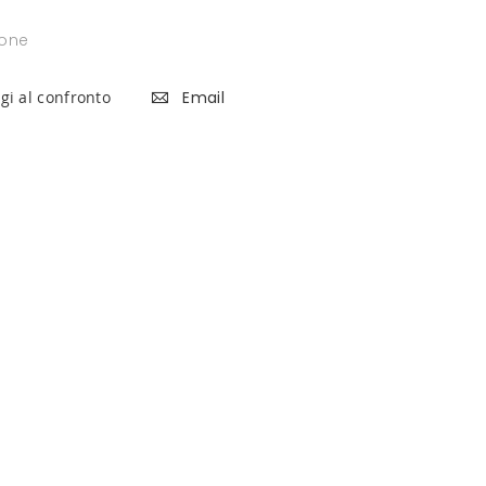
ione
gi al confronto
Email