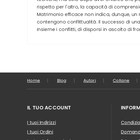
rispetto per l'altro, la capacità di comprens
Matrimonio efficace non indica, dunque, un m
contengono conflittualità. Il successo di una
insieme i conflitti, di disporsi in ascolto di fro
Home
Blog
Autori
Collane
IL TUO ACCOUNT
INFORM
I tuoi Indirizzi
Condizio
I tuoi Ordini
Domande