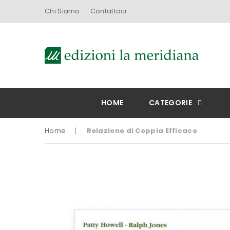
Chi Siamo
Contattaci
HOME
CATEGORIE
Home
Relazione di Coppia Efficace
Vai
alla
fine
della
galleria
di