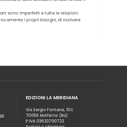
i sono imperfetti e tutte le relazioni
rocamente i propri bisogni, di risolvere
EDIZIONI LA MERIDIANA
Via Sergio Fontana, 10C
ppi
70056 Molfetta (Ba)
P.IVA 03633700723
Scrivici o chiamaci