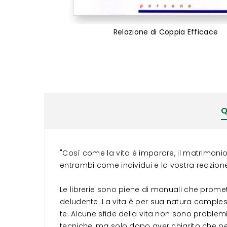
Relazione di Coppia Efficace
Vai
all'inizio
della
galleria
di
immagini
Q
"Così come la vita è imparare, il matrimon
entrambi come individui e la vostra reazio
Le librerie sono piene di manuali che promet
deludente. La vita è per sua natura comples
te. Alcune sfide della vita non sono problemi
tecniche, ma solo dopo aver chiarito che per