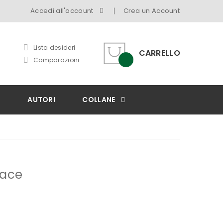
Accedi all'account
Crea un Account
Lista desideri
CARRELLO
Comparazioni
I
AUTORI
COLLANE
cace