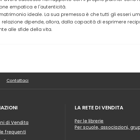
ione empatica e l'autenticità.
atrimonio ideale. La sua premessa è che tutti gli esseri uman
 relazione dipende, allora, dalla capacità di esprimere recip
nte alle sfide della vita.
Contattaci
AZIONI
LA RETE DI VENDITA
Per le librerie
ni di Vendita
Per scuole, associazioni, gru
 frequenti