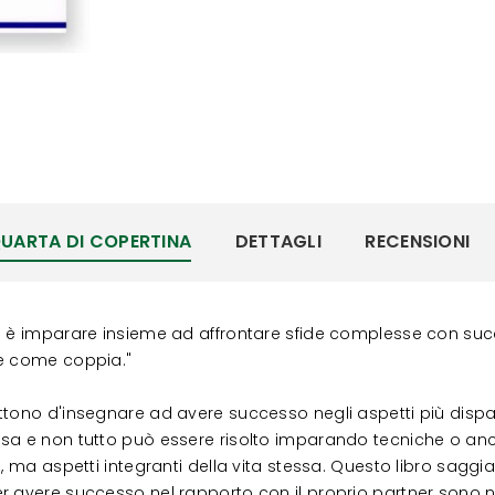
UARTA DI COPERTINA
DETTAGLI
RECENSIONI
io è imparare insieme ad affrontare sfide complesse con su
ne come coppia."
tono d'insegnare ad avere successo negli aspetti più disparat
sa e non tutto può essere risolto imparando tecniche o anc
, ma aspetti integranti della vita stessa. Questo libro saggia
 avere successo nel rapporto con il proprio partner sono nec