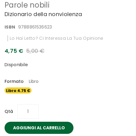
Parole nobili
all'inizio
della
Dizionario della nonviolenza
galleria
di
ISBN
9788861536623
immagini
Lo Hai Letto? Ci Interessa La Tua Opinione
4,75 €
5,00 €
Disponibile
Formato
Libro
Libro 4.75 €
Qtà
AGGIUNGI AL CARRELLO