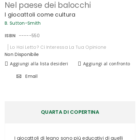
Nel paese dei balocchi
all'inizio
della
I giocattoli come cultura
galleria
di
B. Sutton-Smith
immagini
ISBN
-----550
Lo Hai Letto? Ci Interessa La Tua Opinione
Non Disponibile
Aggiungi alla lista desideri
Aggiungi al confronto
Email
QUARTA DI COPERTINA
I giocattoli di legno sono più educativi di quelli