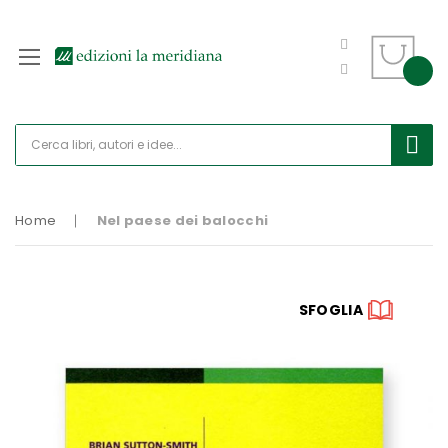
Home
Nel paese dei balocchi
Vai
SFOGLIA
alla
fine
della
galleria
di
immagini