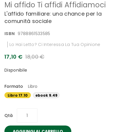
Mi affido Ti affidi Affidiamoci
all'inizio
della
L'affido familiare: una chance per la
galleria
comunità sociale
di
immagini
ISBN
9788861533585
Lo Hai Letto? Ci Interessa La Tua Opinione
17,10 €
18,00 €
Disponibile
Formato
Libro
Libro 17.10
ebook 9.49
€
€
Qtà
AGGIUNGI AL CARRELLO