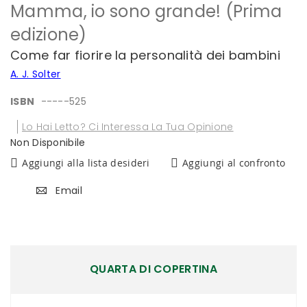
Mamma, io sono grande! (Prima
all'inizio
della
edizione)
galleria
di
Come far fiorire la personalità dei bambini
immagini
A. J. Solter
ISBN
-----525
Lo Hai Letto? Ci Interessa La Tua Opinione
Non Disponibile
Aggiungi alla lista desideri
Aggiungi al confronto
Email
QUARTA DI COPERTINA