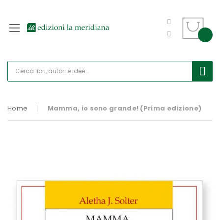
Home
Mamma, io sono grande! (Prima edizione)
Vai
alla
fine
della
galleria
di
immagini