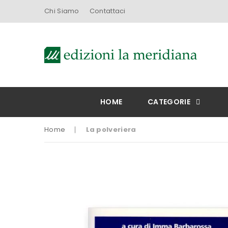
Chi Siamo
Contattaci
HOME
CATEGORIE
Home
La polveriera
Vai
alla
fine
della
galleria
di