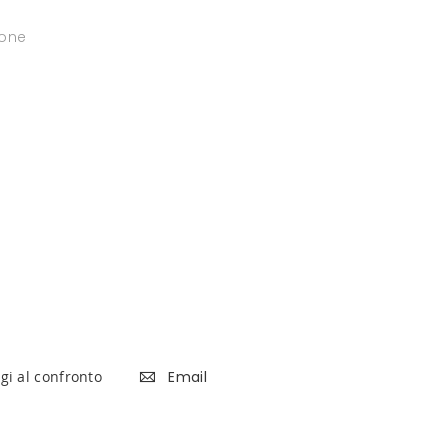
ione
gi al confronto
Email