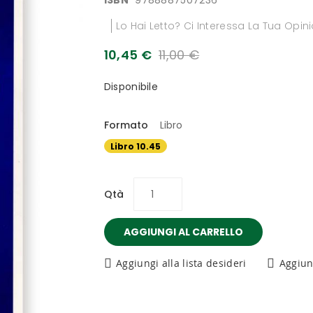
ISBN
9788887507236
Lo Hai Letto? Ci Interessa La Tua Opin
10,45 €
11,00 €
Disponibile
Formato
Libro
Libro 10.45
€
Qtà
AGGIUNGI AL CARRELLO
Aggiungi alla lista desideri
Aggiun