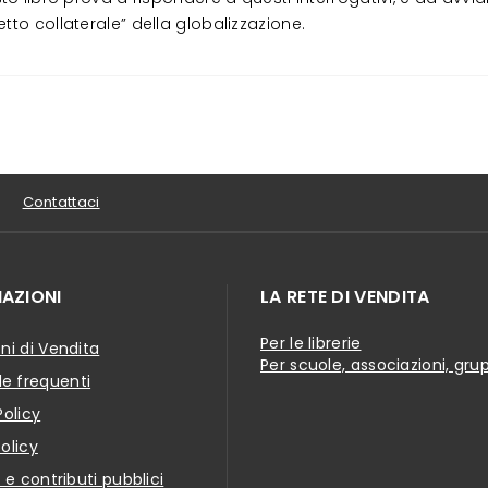
tto collaterale” della globalizzazione.
Contattaci
AZIONI
LA RETE DI VENDITA
Per le librerie
ni di Vendita
Per scuole, associazioni, gru
 frequenti
Policy
olicy
i e contributi pubblici