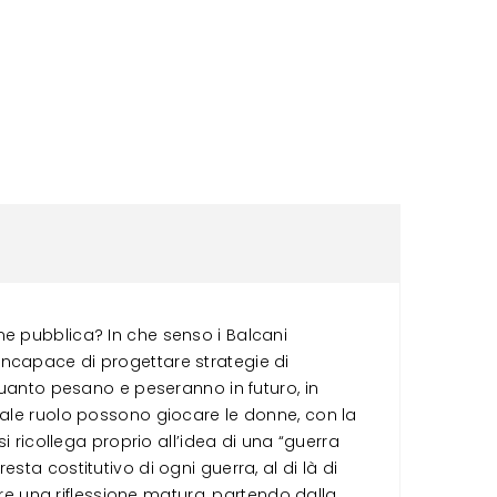
ne pubblica? In che senso i Balcani
incapace di progettare strategie di
Quanto pesano e peseranno in futuro, in
uale ruolo possono giocare le donne, con la
i ricollega proprio all’idea di una “guerra
resta costitutivo di ogni guerra, al di là di
are una riflessione matura, partendo dalla