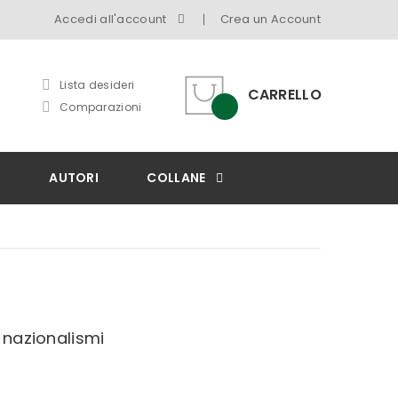
Accedi all'account
Crea un Account
Lista desideri
CARRELLO
Comparazioni
I
AUTORI
COLLANE
 nazionalismi