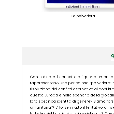
La polveriera
Vai
all'inizio
della
galleria
di
immagini
Q
Come è nato il concetto di “guerra umanitar
rappresentano una pericolosa “polveriera” n
risoluzione dei conflitti alternative al con
questa Europa e nello scenario della global
loro specifica identità di genere? Siamo fors
umanitaria”? E’ forse in atto il tentativo di ri
tutte le mistificazioni a cui assistiamo? Que