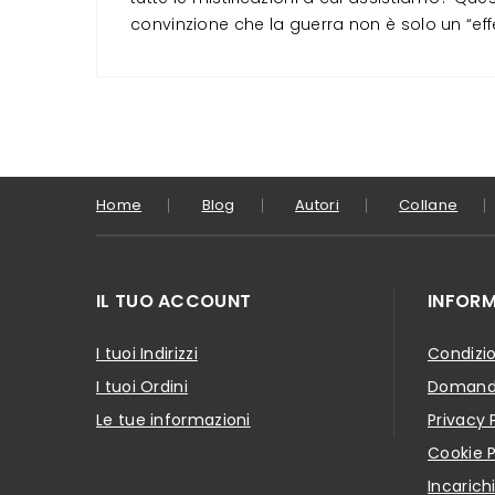
convinzione che la guerra non è solo un “effe
Home
Blog
Autori
Collane
IL TUO ACCOUNT
INFORM
I tuoi Indirizzi
Condizio
I tuoi Ordini
Domande
Le tue informazioni
Privacy 
Cookie P
Incarich