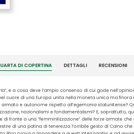
UARTA DI COPERTINA
DETTAGLI
RECENSIONI
ia”, e a cosa deve l’ampio consenso di cui gode nell’opinio
el cuore di una Europa unita nella moneta unica ma finora 
flitto armato e autonome rispetto all’egemonia statunitense? 
izzazione, nazionalismi e fondamentalismi? E, soprattutto, q
e di fronte a una “femminilizzazione” delle forze armate che s
vestire di una patina di tenerezza l’orribile gesto di Caino che 
sto libro prova a rispondere a questi interrogativi, e ad avvi