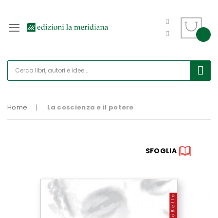
Home
La coscienza e il potere
Vai
SFOGLIA
alla
fine
della
galleria
di
immagini