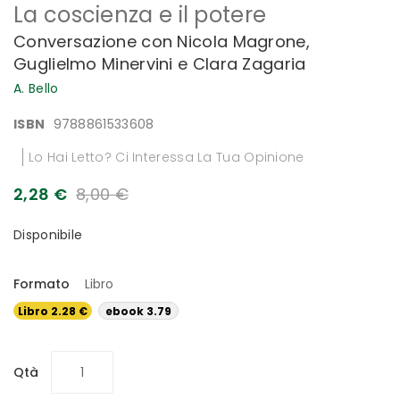
La coscienza e il potere
all'inizio
della
Conversazione con Nicola Magrone,
galleria
Guglielmo Minervini e Clara Zagaria
di
immagini
A. Bello
ISBN
9788861533608
Lo Hai Letto? Ci Interessa La Tua Opinione
2,28 €
8,00 €
Disponibile
Formato
Libro
Libro 2.28 €
ebook 3.79
€
Qtà