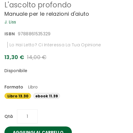
L'ascolto profondo
all'inizio
della
Manuale per le relazioni d'aiuto
galleria
di
J. Liss
immagini
ISBN
9788861535329
Lo Hai Letto? Ci Interessa La Tua Opinione
13,30 €
14,00 €
Disponibile
Formato
Libro
Libro 13.30
ebook 11.39
€
€
Qtà
AGGIUNGI AL CARRELLO