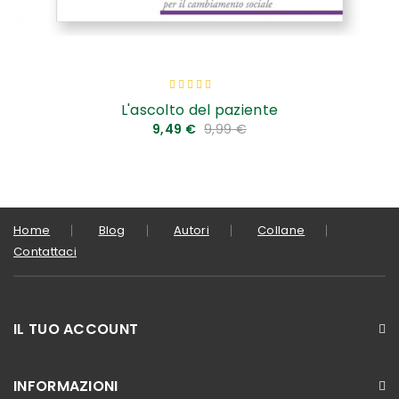
Valutazione:
100
100
% of
L'ascolto del paziente
9,49 €
9,99 €
Home
Blog
Autori
Collane
Contattaci
IL TUO ACCOUNT
INFORMAZIONI