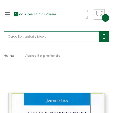
Home
L'ascolto profondo
Vai
alla
fine
della
galleria
di
immagini