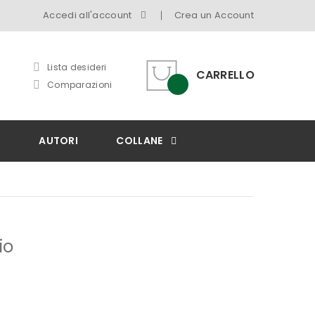
Accedi all'account
Crea un Account
Lista desideri
CARRELLO
Comparazioni
I
AUTORI
COLLANE
io