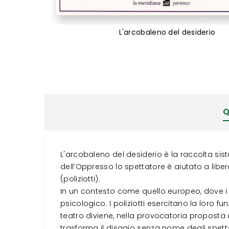
L'arcobaleno del desiderio
Vai
all'inizio
della
galleria
di
immagini
Q
L'arcobaleno del desiderio è la raccolta sis
dell’Oppresso lo spettatore è aiutato a liberar
(poliziotti).
In un contesto come quello europeo, dove i 
psicologico. I poliziotti esercitano la loro f
teatro diviene, nella provocatoria proposta d
trasforma il disagio senza nome degli spett-