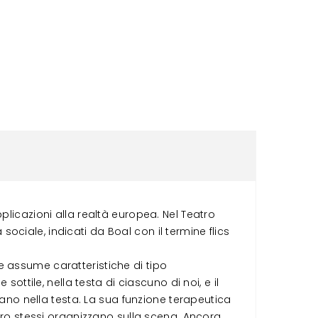
plicazioni alla realtà europea. Nel Teatro
 sociale, indicati da Boal con il termine flics
e assume caratteristiche di tipo
ottile, nella testa di ciascuno di noi, e il
zano nella testa. La sua funzione terapeutica
loro stessi organizzano sulla scena. Ancora