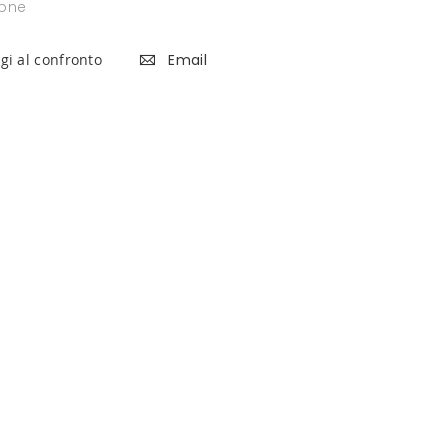
ione
gi al confronto
Email