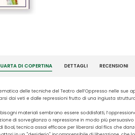
UARTA DI COPERTINA
DETTAGLI
RECENSIONI
tematica delle tecniche del Teatro dell’Oppresso nelle sue ap
si dai veti e dalle repressioni frutto di una ingiusta struttura
bisogni materiali sembrano essere soddisfatti, l’oppression
unzione di sorveglianza o repressione in modo più persuasivo e s
i Boal, tecnica assai efficace per liberarsi dal flics che dan
attori in un "desiderio" incomprensibile di liberazione, che 