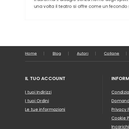
una volta il teatro si offre come un fecon
Home
Blog
Autori
Collane
IL TUO ACCOUNT
INFORM
I tuoi Indirizzi
Condizio
I tuoi Ordini
Domande
Le tue informazioni
Privacy 
Cookie P
Incarich