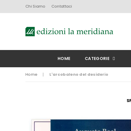
Chi Siamo
Contattaci
HOME
CATEGORIE
Home
L'arcobaleno del desiderio
Vai
S
alla
fine
della
galleria
di