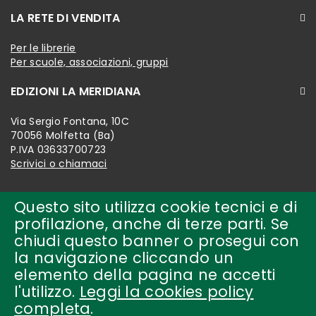
LA RETE DI VENDITA
Per le librerie
Per scuole, associazioni, gruppi
EDIZIONI LA MERIDIANA
Via Sergio Fontana, 10C
70056 Molfetta (Ba)
P.IVA 03633700723
Scrivici o chiamaci
Questo sito utilizza cookie tecnici e di
profilazione, anche di terze parti. Se
chiudi questo banner o prosegui con
la navigazione cliccando un
elemento della pagina ne accetti
l'utilizzo.
Leggi la cookies policy
completa
.
Copyright © 2018-present by