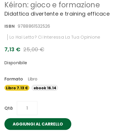
Kéiron: gioco e formazione
all'inizio
della
Didattica divertente e training efficace
galleria
di
ISBN
9788861532526
immagini
Lo Hai Letto? Ci Interessa La Tua Opinione
7,13 €
25,00 €
Disponibile
Formato
Libro
Libro 7.13 €
ebook 16.14
€
Qtà
AGGIUNGI AL CARRELLO