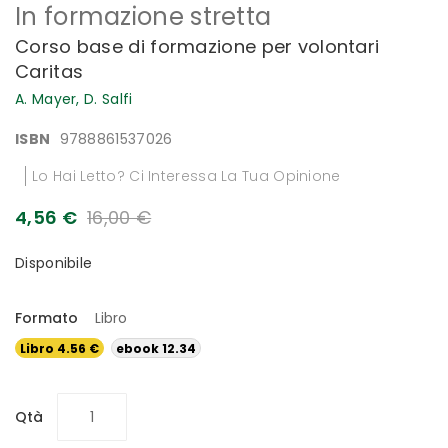
In formazione stretta
all'inizio
della
Corso base di formazione per volontari
galleria
Caritas
di
immagini
A. Mayer,
D. Salfi
ISBN
9788861537026
Lo Hai Letto? Ci Interessa La Tua Opinione
4,56 €
16,00 €
Disponibile
Formato
Libro
Libro 4.56 €
ebook 12.34
€
Qtà