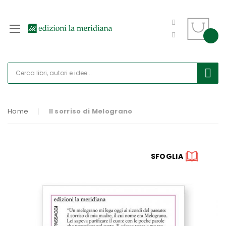
Home
Il sorriso di Melograno
Vai
SFOGLIA
alla
fine
della
galleria
di
immagini