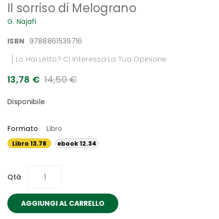
Il sorriso di Melograno
all'inizio
della
G. Najafi
galleria
di
ISBN
9788861539716
immagini
Lo Hai Letto? Ci Interessa La Tua Opinione
13,78 €
14,50 €
Disponibile
Formato
Libro
Libro 13.78
ebook 12.34
€
€
Qtà
AGGIUNGI AL CARRELLO