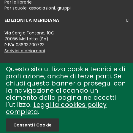
Per le librerie
Per scuole, associazioni, gruppi
EDIZIONI LA MERIDIANA
Via Sergio Fontana, 10C
70056 Molfetta (Ba)
P.IVA 03633700723
Scrivici o chiamaci
Questo sito utilizza cookie tecnici e di
profilazione, anche di terze parti. Se
chiudi questo banner o prosegui con
la navigazione cliccando un
elemento della pagina ne accetti
l'utilizzo.
Leggi la cookies policy
completa
.
Copyright © 2018-present by
edizioni la meridiana Tutti i
diritti riservati.
Consenti I Cookie