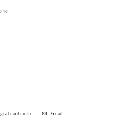
ione
gi al confronto
Email