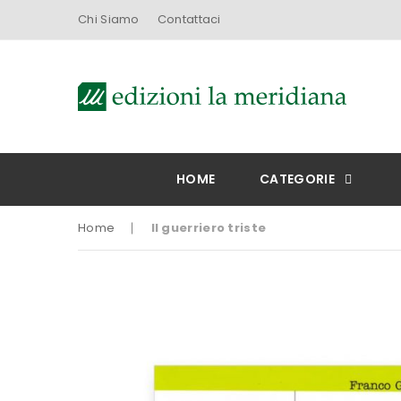
Chi Siamo
Contattaci
HOME
CATEGORIE
Home
Il guerriero triste
Vai
alla
fine
della
galleria
di