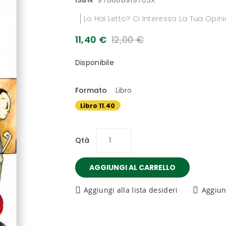
ISBN
978888919703X
Lo Hai Letto? Ci Interessa La Tua Opin
11,40 €
12,00 €
Disponibile
Formato
Libro
Libro 11.40
€
Qtà
AGGIUNGI AL CARRELLO
Aggiungi alla lista desideri
Aggiun