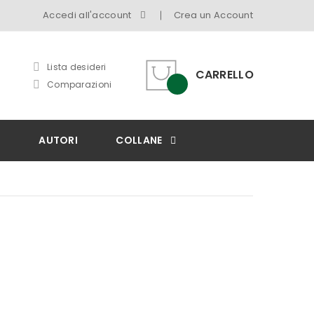
Accedi all'account
Crea un Account
Lista desideri
CARRELLO
Comparazioni
I
AUTORI
COLLANE