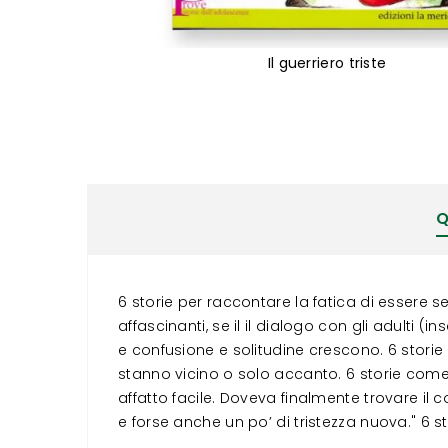
Il guerriero triste
Vai
all'inizio
della
galleria
di
immagini
Q
6 storie per raccontare la fatica di essere se s
affascinanti, se il il dialogo con gli adulti (i
e confusione e solitudine crescono. 6 storie 
stanno vicino o solo accanto. 6 storie come q
affatto facile. Doveva finalmente trovare il 
e forse anche un po’ di tristezza nuova." 6 st