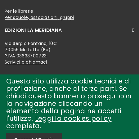
Per le librerie
Per scuole, associazioni, gruppi
EDIZIONI LA MERIDIANA
Via Sergio Fontana, 10C
70056 Molfetta (Ba)
P.IVA 03633700723
Scrivici o chiamaci
Questo sito utilizza cookie tecnici e di
profilazione, anche di terze parti. Se
chiudi questo banner o prosegui con
la navigazione cliccando un
elemento della pagina ne accetti
l'utilizzo.
Leggi la cookies policy
completa
.
Copyright © 2018-present by
edizioni la meridiana Tutti i
diritti riservati.