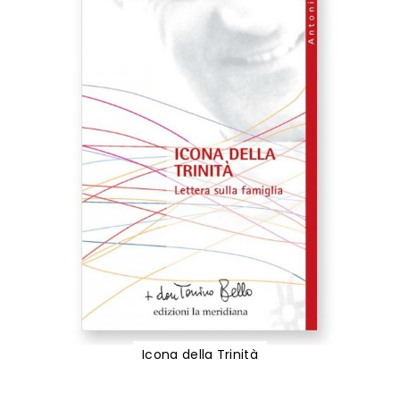
Icona della Trinità
Vai