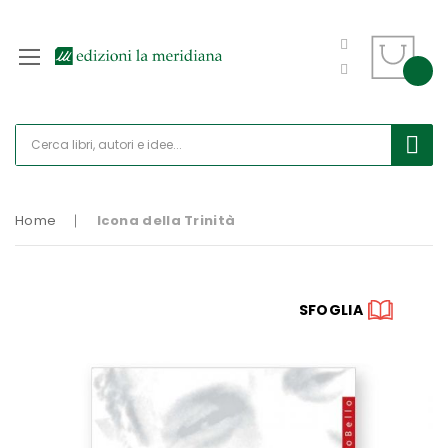
Home
Icona della Trinità
Vai
SFOGLIA
alla
fine
della
galleria
di
immagini