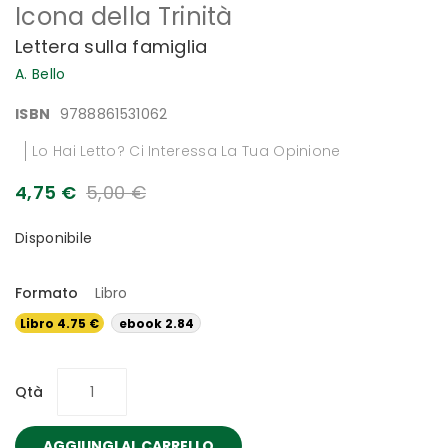
Icona della Trinità
all'inizio
della
Lettera sulla famiglia
galleria
di
A. Bello
immagini
ISBN
9788861531062
Lo Hai Letto? Ci Interessa La Tua Opinione
4,75 €
5,00 €
Disponibile
Formato
Libro
Libro 4.75 €
ebook 2.84
€
Qtà
AGGIUNGI AL CARRELLO