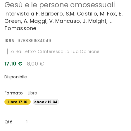
Gesù e le persone omosessuali
all'inizio
della
Interviste a F. Barbero, S.M. Castillo, M. Fox, E.
galleria
Green, A. Maggi, V. Mancuso, J. Moight, L.
di
immagini
Tomassone
ISBN
9788861534049
Lo Hai Letto? Ci Interessa La Tua Opinione
17,10 €
18,00 €
Disponibile
Formato
Libro
Libro 17.10
ebook 12.34
€
€
Qtà