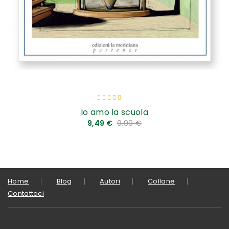
Valutazione:
100
100
% of
Io amo la scuola
9,49 €
9,99 €
Home
Blog
Autori
Collane
Contattaci