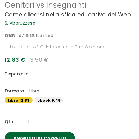
Genitori vs Insegnanti
all'inizio
della
Come allearsi nella sfida educativa del Web
galleria
di
S. Abbruzzese
immagini
ISBN
9788861537590
Lo Hai Letto? Ci Interessa La Tua Opinione
12,83 €
13,50 €
Disponibile
Formato
Libro
Libro 12.83
ebook 9.49
€
€
Qtà
AGGIUNGI AL CARRELLO