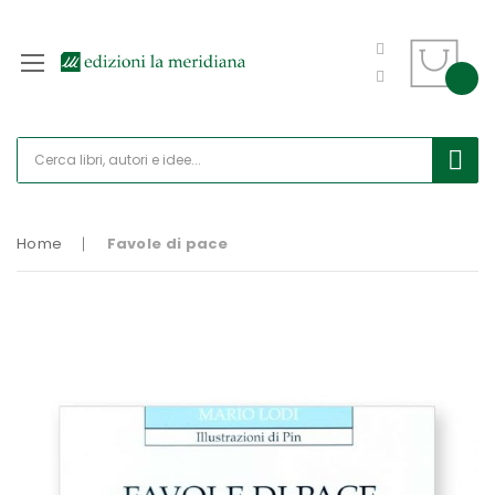
Home
Favole di pace
Vai
alla
fine
della
galleria
di
immagini