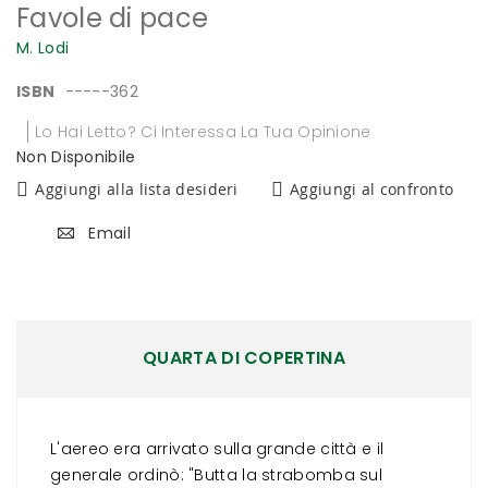
Favole di pace
all'inizio
della
M. Lodi
galleria
di
ISBN
-----362
immagini
Lo Hai Letto? Ci Interessa La Tua Opinione
Non Disponibile
Aggiungi alla lista desideri
Aggiungi al confronto
Email
QUARTA DI COPERTINA
L'aereo era arrivato sulla grande città e il
generale ordinò: "Butta la strabomba sul