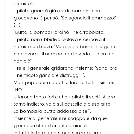
nemico!".
Il pilota guardò giù e vide bambini che
giocavano. E pensò: "Se sgancio li ammazzo!".
(...)
"Butta la bomba!" ordinò il re arrabbiato.
Il pilota non ubbidiva, volava e cercava il
nemico, e diceva: "Vedo solo bambini e gente
che lavora... il nemico non lo vedo... il nemico
non c'è".
Il re e il generale gridarono insieme: "Sono loro
il nemico! Sgancia e distruggili!".
Ma il popolo e i soldati urlarono tutti insieme:
"NO".
Urlarono tanto forte che il pilota li sentì. Allora
tornò indietro, volò sul castello e disse al re: "
La bomba la butto addosso a te!".
Insieme al generale il re scappò e da quel
giorno un'altra storia incominciò.
In tutta la terra una storia senza guerra.