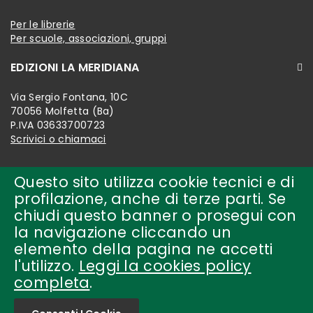
Per le librerie
Per scuole, associazioni, gruppi
EDIZIONI LA MERIDIANA
Via Sergio Fontana, 10C
70056 Molfetta (Ba)
P.IVA 03633700723
Scrivici o chiamaci
Questo sito utilizza cookie tecnici e di
profilazione, anche di terze parti. Se
chiudi questo banner o prosegui con
la navigazione cliccando un
elemento della pagina ne accetti
l'utilizzo.
Leggi la cookies policy
completa
.
Copyright © 2018-present by
edizioni la meridiana Tutti i
diritti riservati.