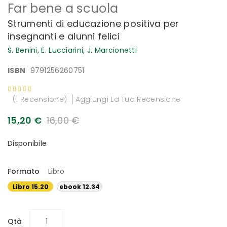
Far bene a scuola
all'inizio
della
Strumenti di educazione positiva per
galleria
insegnanti e alunni felici
di
immagini
S. Benini,
E. Lucciarini,
J. Marcionetti
ISBN
9791256260751
Valutazione:
80
100
% of
1
Recensione
Aggiungi La Tua Recensione
15,20 €
16,00 €
Disponibile
Formato
Libro
Libro 15.20
ebook 12.34
€
€
Qtà