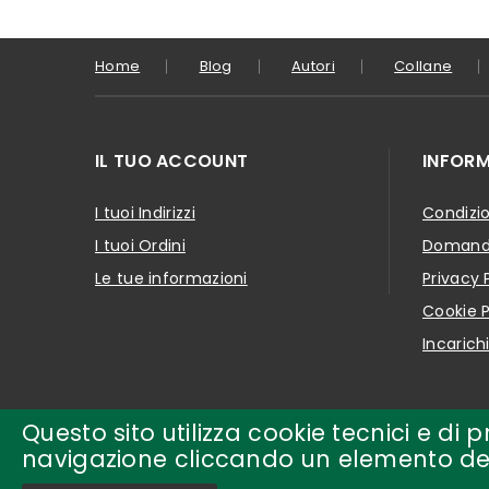
Home
Blog
Autori
Collane
IL TUO ACCOUNT
INFORM
I tuoi Indirizzi
Condizio
I tuoi Ordini
Domande
Le tue informazioni
Privacy 
Cookie P
Incarich
Questo sito utilizza cookie tecnici e di
navigazione cliccando un elemento dell
Copyright © 2018-present by
edizioni la meridiana Tutti i