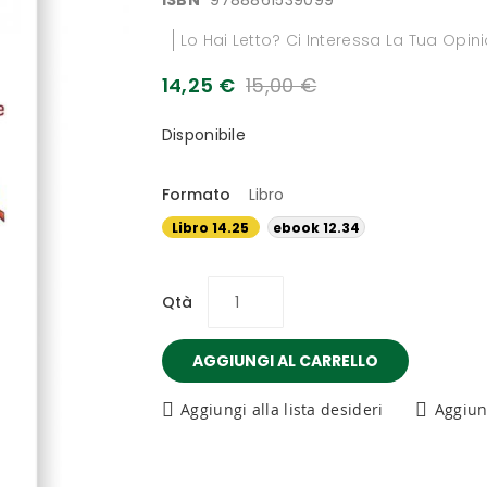
ISBN
9788861539099
Lo Hai Letto? Ci Interessa La Tua Opin
14,25 €
15,00 €
Disponibile
Formato
Libro
Libro 14.25
ebook 12.34
€
€
Qtà
AGGIUNGI AL CARRELLO
Aggiungi alla lista desideri
Aggiun