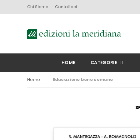
Chi Siamo
Contattaci
HOME
CATEGORIE
Home
Educazione bene comune
Vai
S
alla
fine
della
galleria
di