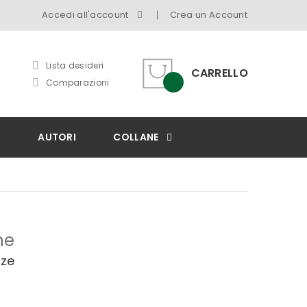
Accedi all'account
Crea un Account
Lista desideri
CARRELLO
Comparazioni
I
AUTORI
COLLANE
ne
zze