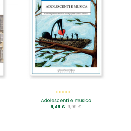
Valutazione:
80
100
% of
Adolescenti e musica
9,49 €
9,99 €