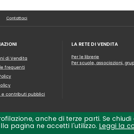
Contattaci
AZIONI
LA RETE DI VENDITA
Per le librerie
ni di Vendita
Per scuole, associazioni, gru
 frequenti
Policy
olicy
i e contributi pubblici
 profilazione, anche di terze parti. Se chi
a pagina ne accetti l'utilizzo.
Leggi la c