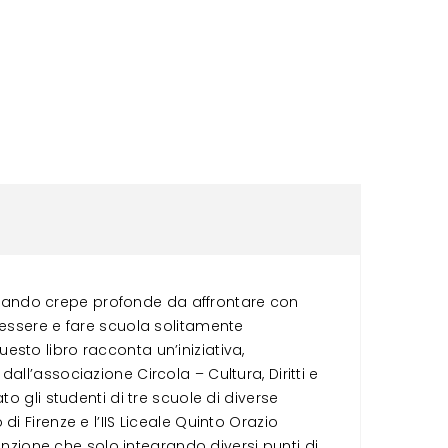
rando crepe profonde da affrontare con
’essere e fare scuola solitamente
uesto libro racconta un’iniziativa,
ll’associazione Circola – Cultura, Diritti e
o gli studenti di tre scuole di diverse
 di Firenze e l’IIS Liceale Quinto Orazio
inzione che solo integrando diversi punti di