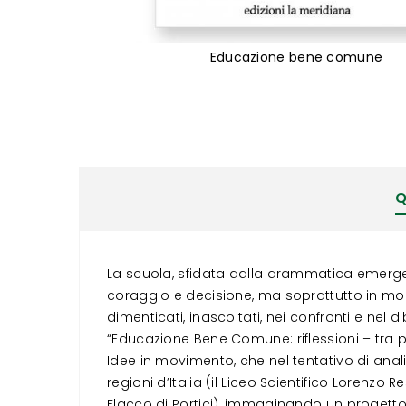
Educazione bene comune
Vai
all'inizio
della
galleria
di
immagini
Q
La scuola, sfidata dalla drammatica emerg
coraggio e decisione, ma soprattutto in mod
dimenticati, inascoltati, nei confronti e nel d
“Educazione Bene Comune: riflessioni – tra p
Idee in movimento, che nel tentativo di anali
regioni d’Italia (il Liceo Scientifico Lorenzo R
Flacco di Portici), immaginando un progetto i