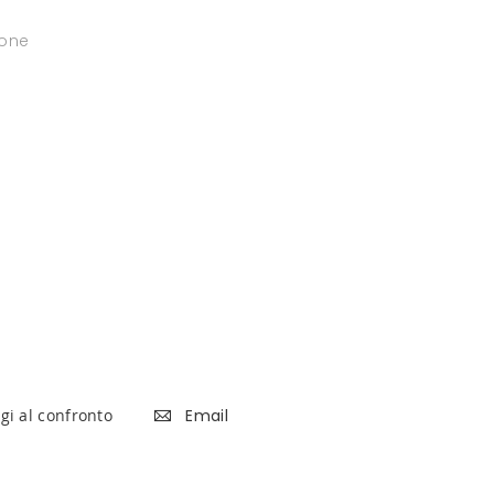
ione
gi al confronto
Email