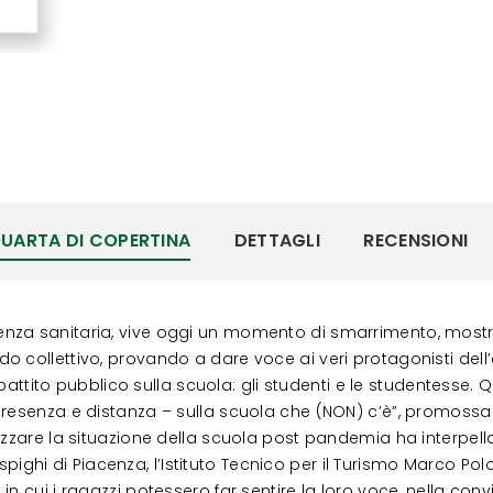
UARTA DI COPERTINA
DETTAGLI
RECENSIONI
enza sanitaria, vive oggi un momento di smarrimento, most
o collettivo, provando a dare voce ai veri protagonisti dell
ibattito pubblico sulla scuola: gli studenti e le studentesse. Q
resenza e distanza – sulla scuola che (NON) c’è”, promossa da
zzare la situazione della scuola post pandemia ha interpellat
espighi di Piacenza, l’Istituto Tecnico per il Turismo Marco Polo
n cui i ragazzi potessero far sentire la loro voce, nella conv