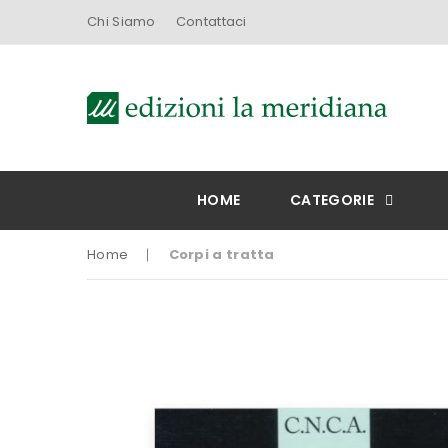
Chi Siamo
Contattaci
HOME
CATEGORIE
Home
Corpi a tratta
Vai
alla
fine
della
galleria
di