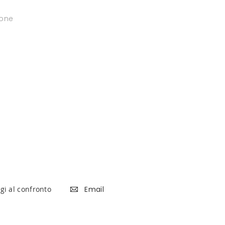
ione
gi al confronto
Email