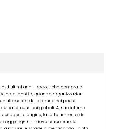
sti ultimi anni il racket che compra e
decina di anni fa, quando organizzazioni
l reclutamento delle donne nei paesi
so e ha dimensioni globali. Al suo interno
 dei paesi d’origine, la forte richiesta dei
esto si aggiunge un nuovo fenomeno, lo
 ripulire le strade dimenticando i diritti