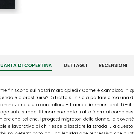
UARTA DI COPERTINA
DETTAGLI
RECENSIONI
ome finiscono sui nostri marciapiedi? Come è cambiato in que
dole a prostituirsi? Di tratta si inizia a parlare circa una 
 transnazionale e a controllare – traendo immensi profitti – i
’impiego sulle strade. Il fenomeno della tratta è ormai comples
aniere che italiane, i progetti migratori delle donne, la povertà
 sociale e lavorativo di chi riesce a lasciare la strada. E a qu
iuso, determinato da una legislazione repressiva che punta a