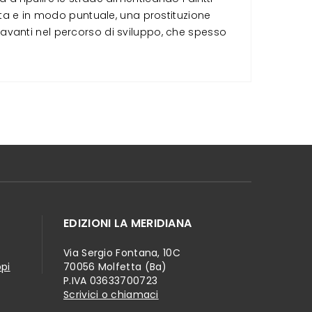
lta e in modo puntuale, una prostituzione
so avanti nel percorso di sviluppo, che spesso
EDIZIONI LA MERIDIANA
Via Sergio Fontana, 10C
ppi
70056 Molfetta (Ba)
P.IVA 03633700723
Scrivici o chiamaci