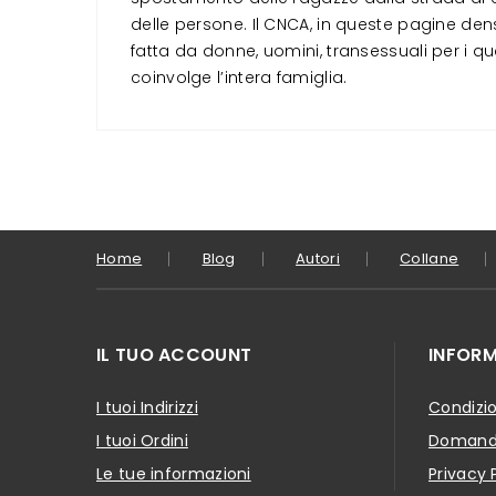
delle persone. Il CNCA, in queste pagine den
fatta da donne, uomini, transessuali per i qua
coinvolge l’intera famiglia.
Home
Blog
Autori
Collane
IL TUO ACCOUNT
INFORM
I tuoi Indirizzi
Condizio
I tuoi Ordini
Domande
Le tue informazioni
Privacy 