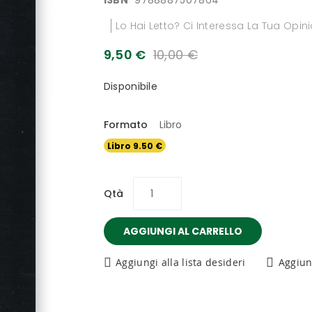
ISBN
9788887507864
Lo Hai Letto? Ci Interessa La Tua Opin
9,50 €
10,00 €
Disponibile
Formato
Libro
Libro 9.50 €
Qtà
AGGIUNGI AL CARRELLO
Aggiungi alla lista desideri
Aggiun