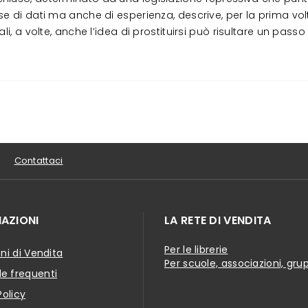
se di dati ma anche di esperienza, descrive, per la prima vo
li, a volte, anche l’idea di prostituirsi può risultare un pas
Contattaci
AZIONI
LA RETE DI VENDITA
Per le librerie
ni di Vendita
Per scuole, associazioni, gru
 frequenti
Policy