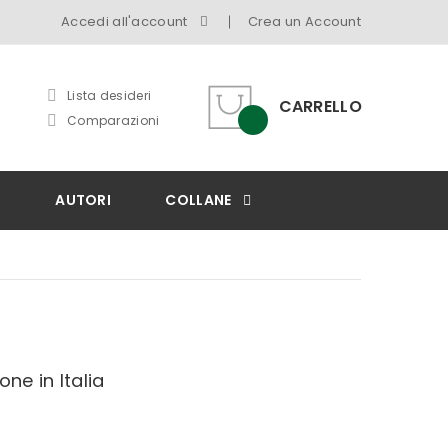
Accedi all'account
Crea un Account
Lista desideri
CARRELLO
Comparazioni
I
AUTORI
COLLANE
ne in Italia