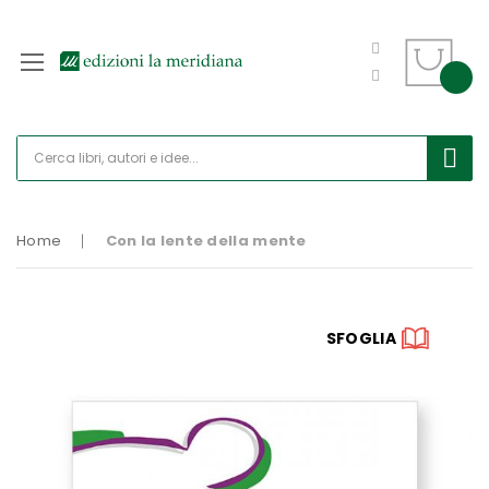
Home
Con la lente della mente
Vai
SFOGLIA
alla
fine
della
galleria
di
immagini