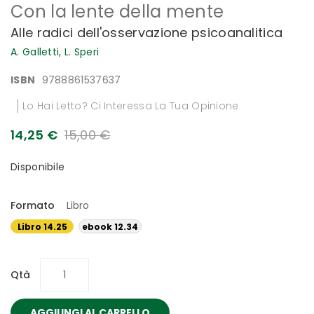
Con la lente della mente
all'inizio
della
Alle radici dell'osservazione psicoanalitica
galleria
di
A. Galletti,
L. Speri
immagini
ISBN
9788861537637
Lo Hai Letto? Ci Interessa La Tua Opinione
14,25 €
15,00 €
Disponibile
Formato
Libro
Libro 14.25
ebook 12.34
€
€
Qtà
AGGIUNGI AL CARRELLO