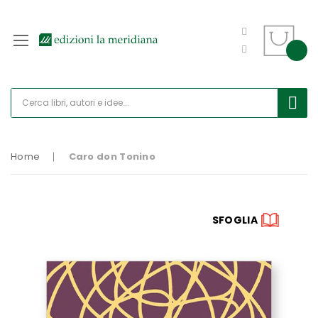
Home
Caro don Tonino
Vai
SFOGLIA
alla
fine
della
galleria
di
immagini