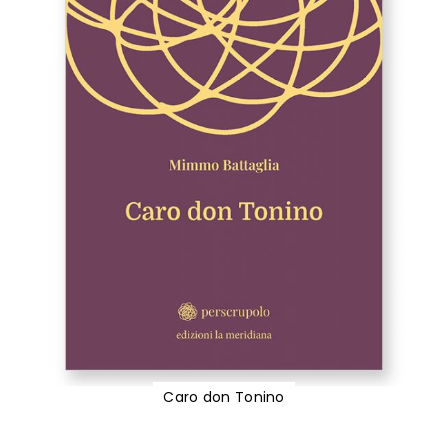
Caro don Tonino
Vai