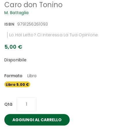
Caro don Tonino
all'inizio
della
M. Battaglia
galleria
di
ISBN
9791256261093
immagini
Lo Hai Letto? Ci Interessa La Tua Opinione
5,00 €
Disponibile
Formato
Libro
Libro 5.00 €
Qtà
AGGIUNGI AL CARRELLO