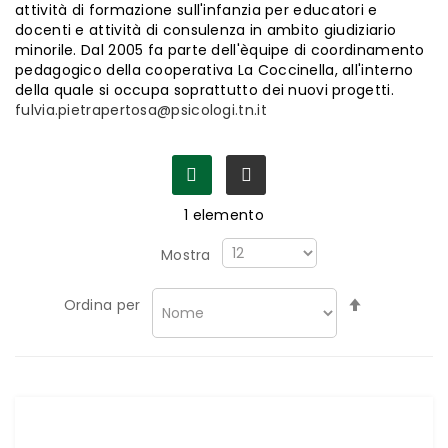
attività di formazione sull'infanzia per educatori e
docenti e attività di consulenza in ambito giudiziario
minorile. Dal 2005 fa parte dell'èquipe di coordinamento
pedagogico della cooperativa La Coccinella, all'interno
della quale si occupa soprattutto dei nuovi progetti.
fulvia.pietrapertosa@psicologi.tn.it
1
elemento
Mostra
Imposta
Ordina per
la
direzione
decrescen