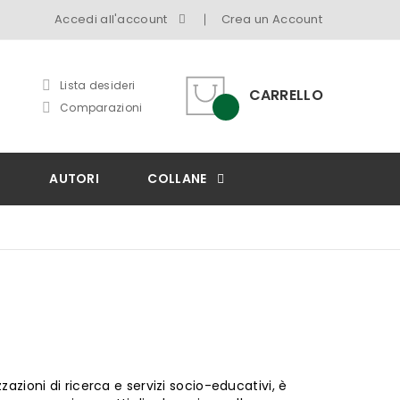
Accedi all'account
Crea un Account
Lista desideri
CARRELLO
Comparazioni
I
AUTORI
COLLANE
zioni di ricerca e servizi socio-educativi, è