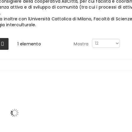
consigliere della cooperativa ABCittà, per cui facilita e coord
anza attiva e di sviluppo di comunità (tra cui i processi di at
.
a inoltre con lUniversità Cattolica di Milano, Facoltà di Scienze
a interculturale.
1
elemento
Mostra