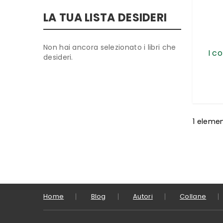
LA TUA LISTA DESIDERI
Non hai ancora selezionato i libri che
I co
desideri.
1
eleme
Home
Blog
Autori
Collane