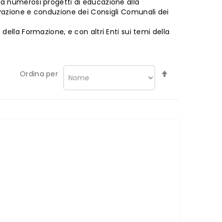
ina numerosi progetti di educazione alla
tivazione e conduzione dei Consigli Comunali dei
 della Formazione, e con altri Enti sui temi della
Imposta
Ordina per
la
direzione
decrescente