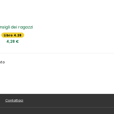
nsigli dei ragazzi
Libro 4.28
€
4,28 €
nto
Contattaci