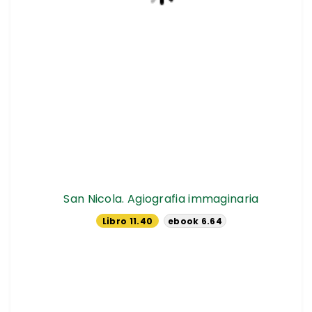
San Nicola. Agiografia immaginaria
Libro 11.40
ebook 6.64
€
€