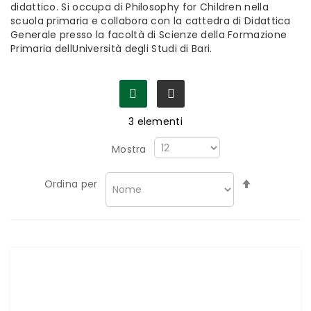
didattico. Si occupa di Philosophy for Children nella
scuola primaria e collabora con la cattedra di Didattica
Generale presso la facoltà di Scienze della Formazione
Primaria dellUniversità degli Studi di Bari.
3
elementi
Mostra
Imposta
Ordina per
la
direzione
decrescen