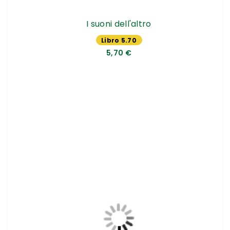
I suoni dell'altro
Libro 5.70
€
5,70 €