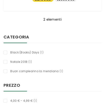
€
€
2
elementi
CATEGORIA
titolo
Black (Books) Days
1
titolo
Natale 2018
1
titolo
Buon compleanno la meridiana
1
PREZZO
titolo
4,00 €
-
4,99 €
1