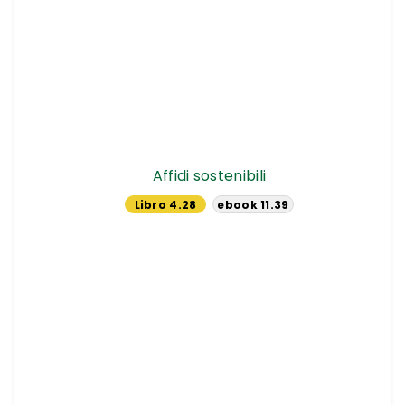
Affidi sostenibili
Libro 4.28
ebook 11.39
€
€