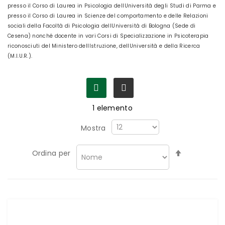
presso il Corso di Laurea in Psicologia dellUniversità degli Studi di Parma e
presso il Corso di Laurea in Scienze del comportamento e delle Relazioni
sociali della Facoltà di Psicologia dellUniversità di Bologna (Sede di
Cesena) nonché docente in vari Corsi di Specializzazione in Psicoterapia
riconosciuti del Ministero dellIstruzione, dellUniversità e della Ricerca
(M.I.U.R.).
1
elemento
Mostra
Imposta
Ordina per
la
direzione
decrescen