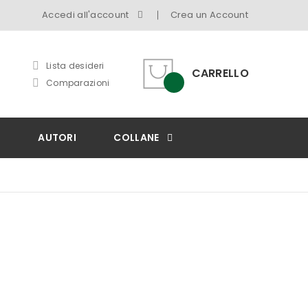
Accedi all'account
Crea un Account
Lista desideri
CARRELLO
Comparazioni
I
AUTORI
COLLANE