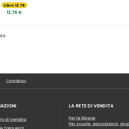
Libro 12.76
€
12,76 €
nto
Contattaci
AZIONI
LA RETE DI VENDITA
Per le librerie
ni di Vendita
Per scuole, associazioni, gru
 frequenti