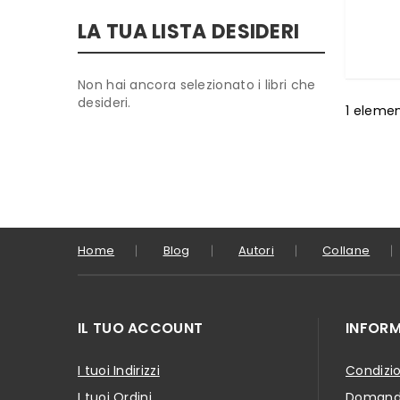
LA TUA LISTA DESIDERI
Non hai ancora selezionato i libri che
desideri.
1
eleme
Home
Blog
Autori
Collane
IL TUO ACCOUNT
INFORM
I tuoi Indirizzi
Condizio
I tuoi Ordini
Domande