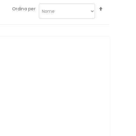
Imposta
Ordina per
la
direzione
decrescente