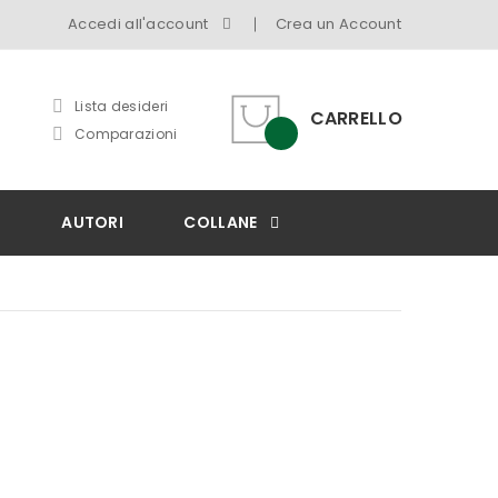
Accedi all'account
Crea un Account
Lista desideri
CARRELLO
Comparazioni
I
AUTORI
COLLANE