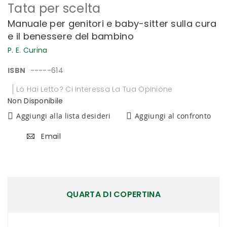
Tata per scelta
all'inizio
della
Manuale per genitori e baby-sitter sulla cura
galleria
e il benessere del bambino
di
immagini
P. E. Curina
ISBN
-----614
Lo Hai Letto? Ci Interessa La Tua Opinione
Non Disponibile
Aggiungi alla lista desideri
Aggiungi al confronto
Email
QUARTA DI COPERTINA