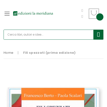
Home
Fili spezzati (prima edizione)
Vai
alla
fine
della
galleria
di
immagini