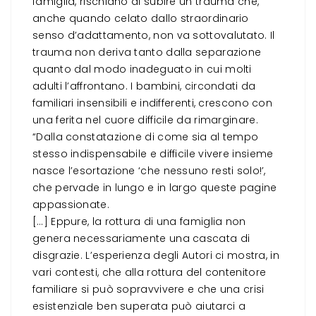
famiglia, rischiano di subire un trauma che,
anche quando celato dallo straordinario
senso d’adattamento, non va sottovalutato. Il
trauma non deriva tanto dalla separazione
quanto dal modo inadeguato in cui molti
adulti l’affrontano. I bambini, circondati da
familiari insensibili e indifferenti, crescono con
una ferita nel cuore difficile da rimarginare.
“Dalla constatazione di come sia al tempo
stesso indispensabile e difficile vivere insieme
nasce l’esortazione ‘che nessuno resti solo!’,
che pervade in lungo e in largo queste pagine
appassionate.
[…] Eppure, la rottura di una famiglia non
genera necessariamente una cascata di
disgrazie. L’esperienza degli Autori ci mostra, in
vari contesti, che alla rottura del contenitore
familiare si può sopravvivere e che una crisi
esistenziale ben superata può aiutarci a