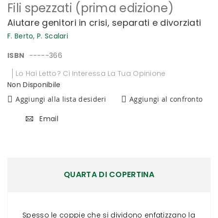
Fili spezzati (prima edizione)
all'inizio
della
Aiutare genitori in crisi, separati e divorziati
galleria
di
F. Berto,
P. Scalari
immagini
ISBN
-----366
Lo Hai Letto? Ci Interessa La Tua Opinione
Non Disponibile
Aggiungi alla lista desideri
Aggiungi al confronto
Email
QUARTA DI COPERTINA
Spesso le coppie che si dividono enfatizzano la